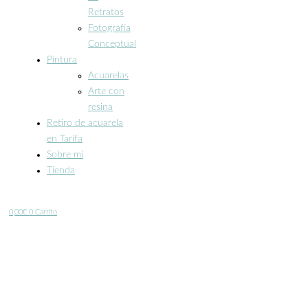
Retratos
Fotografía
Conceptual
Pintura
Acuarelas
Arte con
resina
Retiro de acuarela
en Tarifa
Sobre mí
Tienda
0,00
€
0
Carrito
Akris...