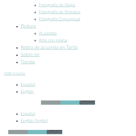
Fotografía de Viajes
Fotografía de Retratos
Fotografía Conceptual
Pintura
Acuarelas
Arte con resina
Retiro de acuarela en Tarifa
Sobre mí
Tienda
0,00
€
0
Carrito
Español
English
Instagram
Instagram
Youtube
Español
English
(
Inglés
)
Instagram
Instagram
Youtube