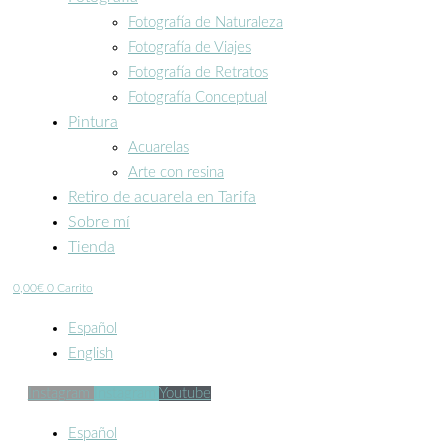
Fotografía de Naturaleza
Fotografía de Viajes
Fotografía de Retratos
Fotografía Conceptual
Pintura
Acuarelas
Arte con resina
Retiro de acuarela en Tarifa
Sobre mí
Tienda
0,00
€
0
Carrito
Español
English
Instagram
Instagram
Youtube
Español