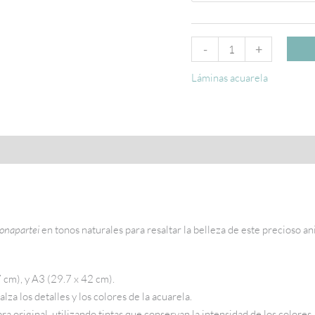
-
+
Láminas acuarela
onapartei
en tonos naturales para resaltar la belleza de este precioso an
 cm), y A3 (29.7 x 42 cm).
za los detalles y los colores de la acuarela.
ra original, utilizando tintas que conservan la intensidad de los colores.