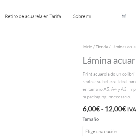
Carrito
Retiro de acuarela en Tarifa
Sobre mí
Ra
Lámina
Inicio
/
Tienda
/
Láminas acua
de
acuarela
Lámina acuare
pre
colibrí
de
cantidad
Print acuarela de un colibrí
6,
realzar su belleza. Ideal pa
has
en tamaño A5, A4 y A3. Impre
12
ni packaging innecesario.
6,00
€
-
12,00
€
IVA
Tamaño