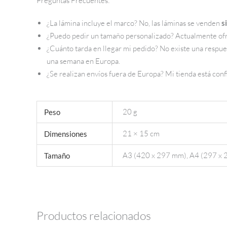
Preguntas Frecuentes:
¿La lámina incluye el marco? No, las láminas se venden
s
¿Puedo pedir un tamaño personalizado? Actualmente of
¿Cuánto tarda en llegar mi pedido? No existe una respue
una semana en Europa.
¿Se realizan envíos fuera de Europa? Mi tienda está conf
20 g
Peso
21 × 15 cm
Dimensiones
A3 (420 x 297 mm), A4 (297 x 
Tamaño
Productos relacionados