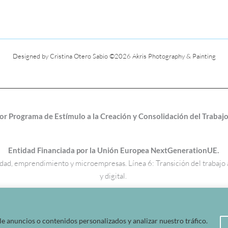
Designed by Cristina Otero Sabio
©2026 Akris Photography & Painting
r Programa de Estímulo a la Creación y Consolidación del Traba
Entidad Financiada por la Unión Europea NextGenerationUE.
quidad, emprendimiento y microempresas. Línea 6: Transición del trabaj
y digital.
 anuncios o contenidos personalizados y analizar nuestro tráfico.