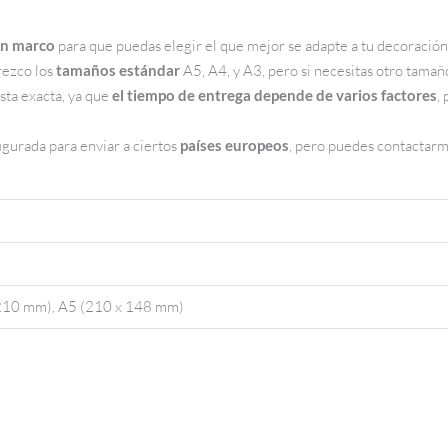
in marco
para que puedas elegir el que mejor se adapte a tu decoración
rezco los
tamaños estándar
A5, A4, y A3, pero si necesitas otro tamaño
sta exacta, ya que
el tiempo de entrega depende de varios factores
,
igurada para enviar a ciertos
países europeos
, pero puedes contactarme
210 mm), A5 (210 x 148 mm)