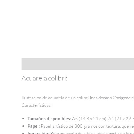
Descripción
Información adicional
Acuarela colibrí:
Ilustración de acuarela de un colibrí Inca dorado
Coeligena b
Características:
Tamaños disponibles:
A5 (14.8 x 21 cm), A4 (21 x 29.7
Papel:
Papel artístico de 300 gramos con textura, que real
Impresión:
Reproducción de alta calidad a partir de la ob