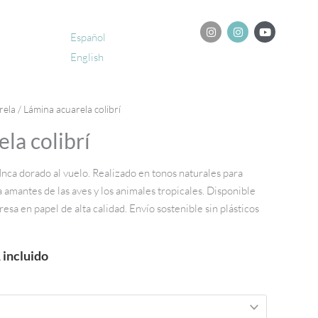
I
I
Y
n
n
o
Español
s
s
u
English
t
t
t
a
a
u
g
g
b
r
r
e
a
a
ngo
rela
/ Lámina acuarela colibrí
m
m
la colibrí
cios:
sde
 Inca dorado al vuelo. Realizado en tonos naturales para
00€
ra amantes de las aves y los animales tropicales. Disponible
ta
sa en papel de alta calidad. Envío sostenible sin plásticos
,00€
 incluido