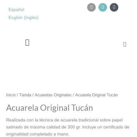
Ir
I
I
Y
n
n
o
Español
al
s
s
u
contenido
English
(
Inglés
)
t
t
t
a
a
u
g
g
b
r
r
e
a
a
m
m
Carri
Retiro de acuarela en Tarifa
Acuarela
Original
Tucán
cantidad
Inicio
/
Tienda
/
Acuarelas Originales
/ Acuarela Original Tucán
Acuarela Original Tucán
Realizada con la técnica de acuarela tradicional sobre papel
satinado de máxima calidad de 300 gr. Incluye un certificado de
originalidad completado a mano.