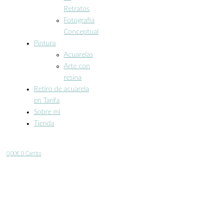
Retratos
Fotografía
Conceptual
Pintura
Acuarelas
Arte con
resina
Retiro de acuarela
en Tarifa
Sobre mí
Tienda
0,00
€
0
Carrito