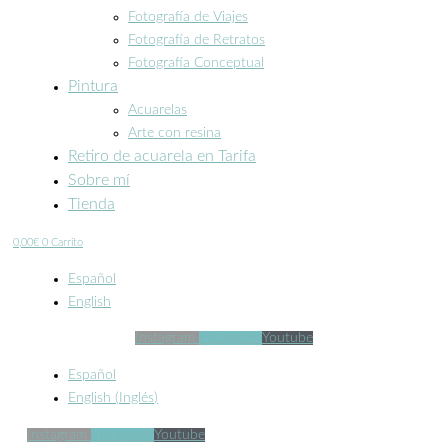
Fotografía de Viajes
Fotografía de Retratos
Fotografía Conceptual
Pintura
Acuarelas
Arte con resina
Retiro de acuarela en Tarifa
Sobre mí
Tienda
0,00
€
0
Carrito
Español
English
Instagram
Instagram
Youtube
Español
English
(
Inglés
)
Instagram
Instagram
Youtube