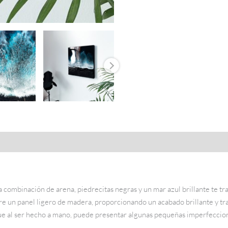
La combinación de arena, piedrecitas negras y un mar azul brillante te t
re un panel ligero de madera, proporcionando un acabado brillante y tr
 que al ser hecho a mano, puede presentar algunas pequeñas imperfeccione