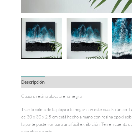
Descripción
Información adicional
Cuadro resina playa arena negra
Trae la calma de la playa a tu hogar con este cuadro único. 
de 30 x 30 x 2.5 cm está hecho a mano con resina epoxi sob
la parte posterior para una fácil exhibición. Ten en cuenta
esta obra de arte.