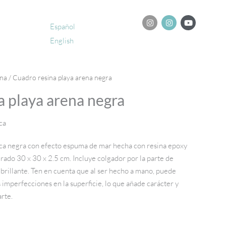
I
I
Y
n
n
o
Español
s
s
u
English
t
t
t
a
a
u
g
g
b
r
r
e
a
a
ina
/ Cuadro resina playa arena negra
m
m
a playa arena negra
ca
ica negra con efecto espuma de mar hecha con resina epoxy
ado 30 x 30 x 2.5 cm. Incluye colgador por la parte de
 brillante. Ten en cuenta que al ser hecho a mano, puede
imperfecciones en la superficie, lo que añade carácter y
arte.