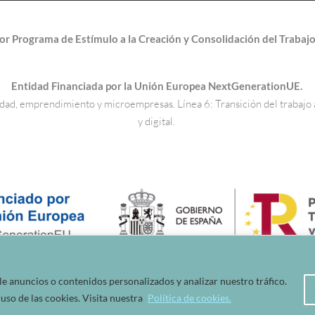
r Programa de Estímulo a la Creación y Consolidación del Traba
Entidad Financiada por la Unión Europea NextGenerationUE.
quidad, emprendimiento y microempresas. Línea 6: Transición del trabaj
y digital.
 anuncios o contenidos personalizados y analizar nuestro tráfico.
uso de las cookies. Visita nuestra
Política de cookies.
¡Envíos gratis a España en láminas, camisetas y bolsos!
Descartar