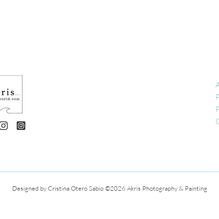
A
P
P
C
Designed by Cristina Otero Sabio
©2026 Akris Photography & Painting