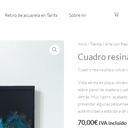
Carrito
Retiro de acuarela en Tarifa
Sobre mí
Inicio
/
Tienda
/
Arte con Res
Cuadro resin
Cuadro resina playa volcáni
Vista aérea de playa volcán
sobre panel de madera cuadr
detrás. Muy ligero, acabado
presentar algunas pequeñas 
autenticidad a esta obra de 
70,00
€
IVA incluido