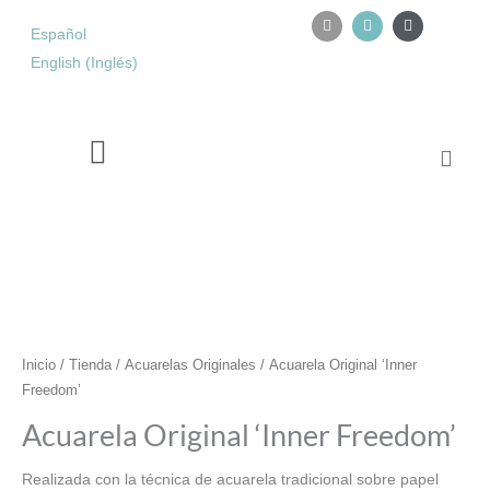
Ir
I
I
Y
n
n
o
Español
al
s
s
u
contenido
English
(
Inglés
)
t
t
t
a
a
u
g
g
b
r
r
e
a
a
m
m
Carri
Retiro de acuarela en Tarifa
Acuarela
Original
'Inner
Freedom'
cantidad
Inicio
/
Tienda
/
Acuarelas Originales
/ Acuarela Original ‘Inner
Freedom’
Acuarela Original ‘Inner Freedom’
Realizada con la técnica de acuarela tradicional sobre papel