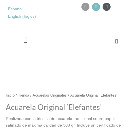
Ir
I
I
Y
n
n
o
Español
al
s
s
u
contenido
English
(
Inglés
)
t
t
t
a
a
u
g
g
b
r
r
e
a
a
m
m
Carri
Retiro de acuarela en Tarifa
Acuarela
Original
'Elefantes'
cantidad
Inicio
/
Tienda
/
Acuarelas Originales
/ Acuarela Original ‘Elefantes’
Acuarela Original ‘Elefantes’
Realizada con la técnica de acuarela tradicional sobre papel
satinado de máxima calidad de 300 gr. Incluye un certificado de